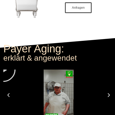
Anfragen
Payer Aging:
erklärt & angewendet