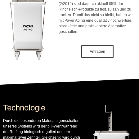
(2/2019) sind dadurch aktuell 85% der
Rindfleisch-Produkte zu fest, zu zäh und zu
trocken. Damit das nicht so bleibt, haben wir
mit Payer Aging eine qualitativ hochwertige,
plastikfreie und praktikablere Alternative
geschaffen.
Anfragen
Technologie
Durch die besonderen Materialeigenschaften
unseres Systems wird der pH-Wert während
der Reifung biologisch reguliert und um
maximal zwei Zehntel. Gleichzeitig wird durch