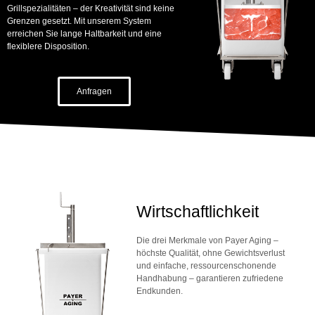
Grillspezialitäten – der Kreativität sind keine
Grenzen gesetzt. Mit unserem System
erreichen Sie lange Haltbarkeit und eine
flexiblere Disposition.
Anfragen
Wirtschaftlichkeit
Die drei Merkmale von Payer Aging –
höchste Qualität, ohne Gewichtsverlust
und einfache, ressourcenschonende
Handhabung – garantieren zufriedene
Endkunden.