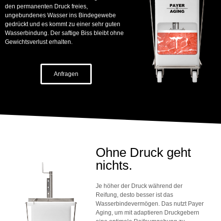
den permanenten Druck freies,
ungebundenes Wasser ins Bindegewebe
gedrückt und es kommt zu einer sehr guten
Wasserbindung. Der saftige Biss bleibt ohne
Gewichtsverlust erhalten.
Anfragen
Ohne Druck geht
nichts.
Je höher der Druck während der
Reifung, desto besser ist das
Wasserbindevermögen. Das nutzt Payer
Aging, um mit adaptieren Druckgebern