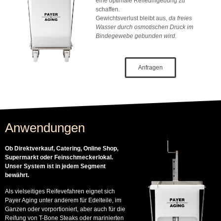
eine optimale Reifeumgebung zu
schaffen.
Gewichtsverlust bleibt aus,
da freies
Wasser durch osmotischen Druck im
Bindegewebe gebunden wird.
Anfragen
Anwendungen
Ob Direktverkauf, Catering, Online Shop,
Supermarkt oder Feinschmeckerlokal.
Unser System ist in jedem Segment
bewährt.
Als vielseitiges Reifevefahren eignet sich
Payer Aging unter anderem für Edelteile, im
Ganzen oder vorportioniert, aber auch für die
Reifung von T-Bone Steaks oder marinierten